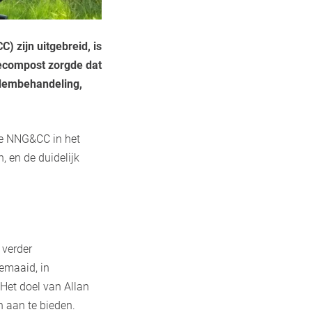
CC)
zijn uitgebreid, is
decompost zorgde dat
odembehandeling,
de NNG&CC in het
, en de duidelijk
 verder
gemaaid, in
 Het doel van Allan
n aan te bieden.