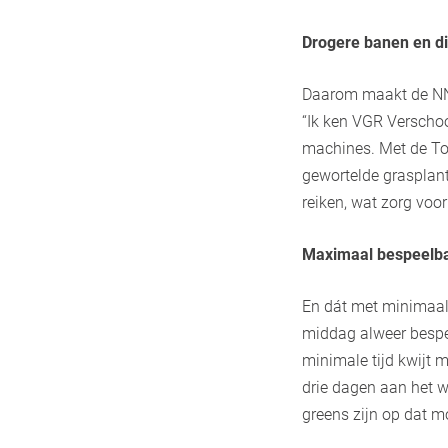
Drogere banen en di
Daarom maakt de NNG
“Ik ken VGR Verschoo
machines. Met de TopC
gewortelde grasplant
reiken, wat zorg voo
Maximaal bespeelb
En dát met minimaal 
middag alweer bespee
minimale tijd kwijt 
drie dagen aan het 
greens zijn op dat 