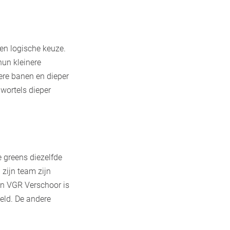
en logische keuze.
hun kleinere
gere banen en dieper
wortels dieper
e greens diezelfde
zijn team zijn
an VGR Verschoor is
eld. De andere