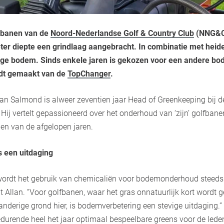
lfbanen van de
Noord-Nederlandse Golf & Country Club
(NNG&
eter diepte een grindlaag aangebracht. In combinatie met hei
ige bodem. Sinds enkele jaren is gekozen voor een andere b
rdt gemaakt van de
TopChanger
.
lan Salmond is alweer zeventien jaar Head of Greenkeeping bij 
ij vertelt gepassioneerd over het onderhoud van ‘zijn’ golfbanen
gen van de afgelopen jaren.
 een uitdaging
wordt het gebruik van chemicaliën voor bodemonderhoud steeds
t Allan. “Voor golfbanen, waar het gras onnatuurlijk kort wordt 
nderige grond hier, is bodemverbetering een stevige uitdaging.”
gedurende heel het jaar optimaal bespeelbare greens voor de lede