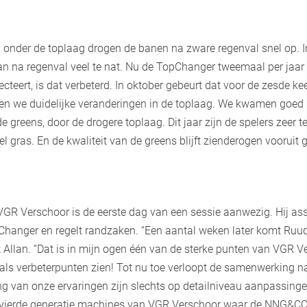
nd onder de toplaag drogen de banen na zware regenval snel op. I
aan na regenval veel te nat. Nu de TopChanger tweemaal per jaar 
cteert, is dat verbeterd. In oktober gebeurt dat voor de zesde ke
en we duidelijke veranderingen in de toplaag. We kwamen goed ui
 greens, door de drogere toplaag. Dit jaar zijn de spelers zeer 
l gras. En de kwaliteit van de greens blijft zienderogen vooruit 
R Verschoor is de eerste dag van een sessie aanwezig. Hij assis
Changer en regelt randzaken. “Een aantal weken later komt Ruu
t Allan. “Dat is in mijn ogen één van de sterke punten van VGR V
als verbeterpunten zien! Tot nu toe verloopt de samenwerking 
ng van onze ervaringen zijn slechts op detailniveau aanpassing
 vierde generatie machines van VGR Verschoor waar de NNG&CC