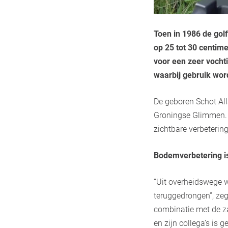
Toen in 1986 de go
op 25 tot 30 centim
voor een zeer vocht
waarbij gebruik wo
De geboren Schot Al
Groningse Glimmen. H
zichtbare verbeterin
Bodemverbetering is
“Uit overheidswege 
teruggedrongen”, zeg
combinatie met de za
en zijn collega’s is 