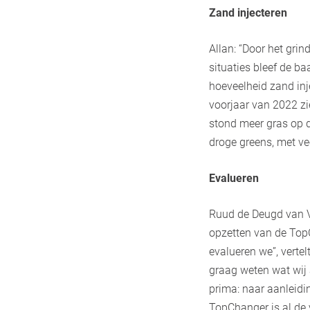
Zand injecteren
Allan: “Door het gri
situaties bleef de b
hoeveelheid zand inje
voorjaar van 2022 zi
stond meer gras op de
droge greens, met vee
Evalueren
Ruud de Deugd van VG
opzetten van de Top
evalueren we”, vertel
graag weten wat wij 
prima: naar aanleidi
TopChanger is al de