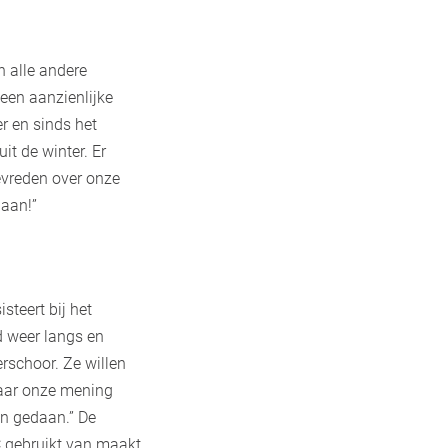
n alle andere
een aanzienlijke
er en sinds het
t de winter. Er
tevreden over onze
gaan!”
teert bij het
d weer langs en
erschoor. Ze willen
naar onze mening
en gedaan.” De
 gebruikt van maakt.