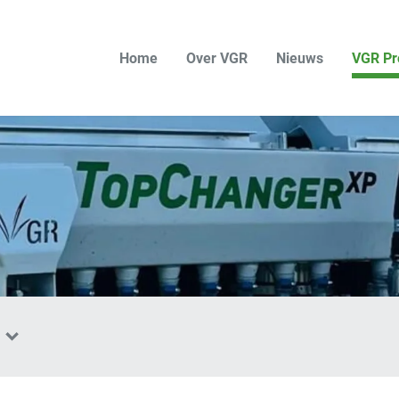
Home
Over VGR
Nieuws
VGR Pr