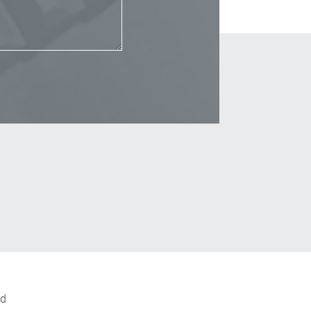
_Email
nd