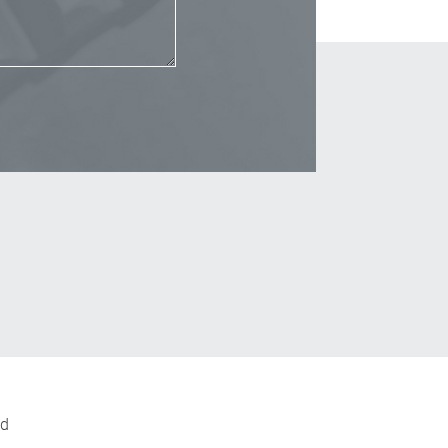
_Email
nd