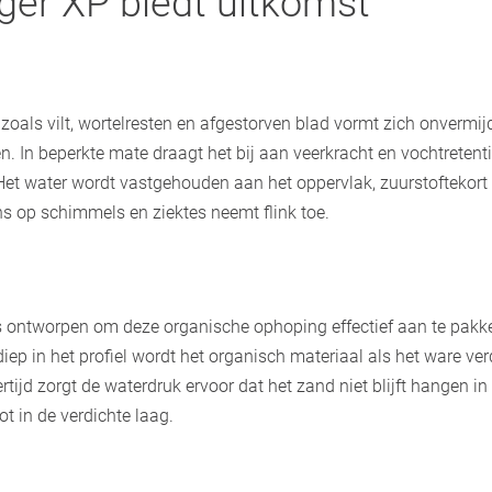
er XP biedt uitkomst
oals vilt, wortelresten en afgestorven blad vormt zich onvermijde
. In beperkte mate draagt het bij aan veerkracht en vochtretenti
 Het water wordt vastgehouden aan het oppervlak, zuurstoftekort 
s op schimmels en ziektes neemt flink toe.
 ontworpen om deze organische ophoping effectief aan te pakke
iep in het profiel wordt het organisch materiaal als het ware ver
rtijd zorgt de waterdruk ervoor dat het zand niet blijft hangen 
ot in de verdichte laag.