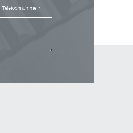
_Email