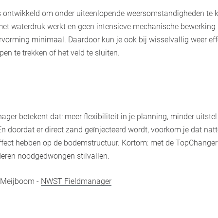
 ontwikkeld om onder uiteenlopende weersomstandigheden te k
t waterdruk werkt en geen intensieve mechanische bewerking ui
orming minimaal. Daardoor kun je ook bij wisselvallig weer effe
n te trekken of het veld te sluiten.
ager betekent dat: meer flexibiliteit in je planning, minder uitstel
n doordat er direct zand geïnjecteerd wordt, voorkom je dat na
effect hebben op de bodemstructuur. Kortom: met de TopChanger 
eren noodgedwongen stilvallen.
d Meijboom -
NWST Fieldmanager