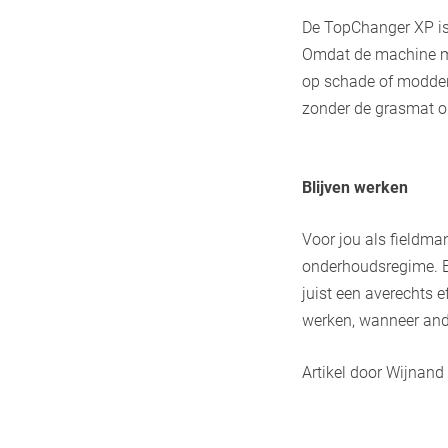
De TopChanger XP is
Omdat de machine me
op schade of modderv
zonder de grasmat ope
Blijven werken
Voor jou als fieldman
onderhoudsregime. E
juist een averechts 
werken, wanneer and
Artikel door Wijnan