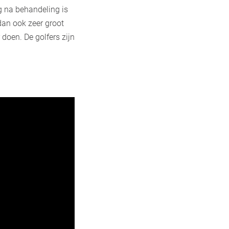
ag na behandeling is
 dan ook zeer groot
doen. De golfers zijn