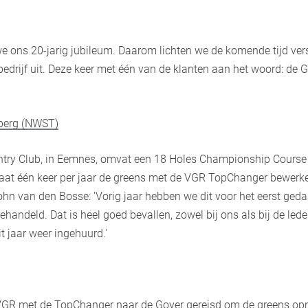
e ons 20-jarig jubileum. Daarom lichten we de komende tijd ver
edrijf uit. Deze keer met één van de klanten aan het woord: de 
berg (NWST)
ntry Club, in Eemnes, omvat een 18 Holes Championship Course 
laat één keer per jaar de greens met de VGR TopChanger bewerk
n van den Bosse: 'Vorig jaar hebben we dit voor het eerst gedaa
ehandeld. Dat is heel goed bevallen, zowel bij ons als bij de l
 jaar weer ingehuurd.'
VGR met de TopChanger naar de Goyer gereisd om de greens op