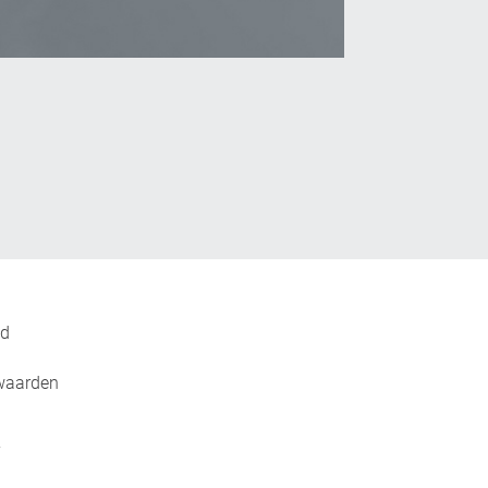
_Email
nd
waarden