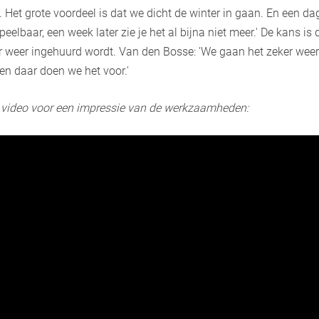
. Het grote voordeel is dat we dicht de winter in gaan. En een d
eelbaar, een week later zie je het al bijna niet meer.' De kans is
 weer ingehuurd wordt. Van den Bosse: 'We gaan het zeker weer 
 en daar doen we het voor.'
 video voor een impressie van de werkzaamheden: