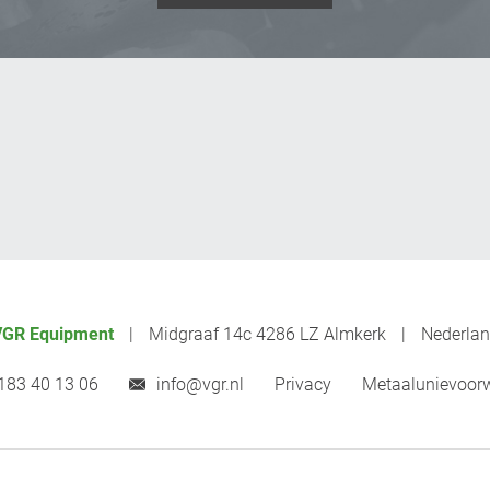
VGR Equipment
Midgraaf 14c 4286 LZ Almkerk
Nederla
183 40 13 06
info@vgr.nl
Privacy
Metaalunievoor