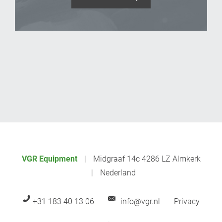
_Email
VGR Equipment
Midgraaf 14c 4286 LZ Almkerk
Nederland
+31 183 40 13 06
info@vgr.nl
Privacy