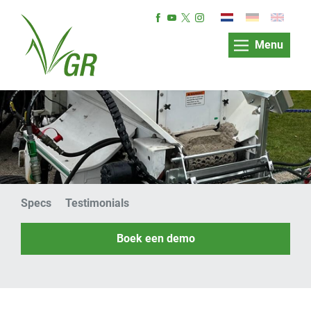
Menu
Specs
Testimonials
Boek een demo