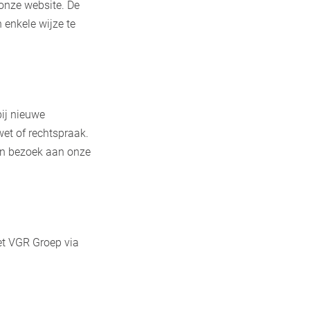
 onze website. De
 enkele wijze te
bij nieuwe
 wet of rechtspraak.
een bezoek aan onze
et VGR Groep via