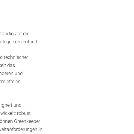
tändig auf die
flege konzentriert.
d technischer
kelt das
ünderen und
emiefreies
igheit und
ickelt: robust,
 können Greenkeeper
mweltanforderungen in