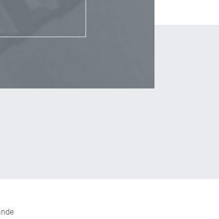
_Email
ande