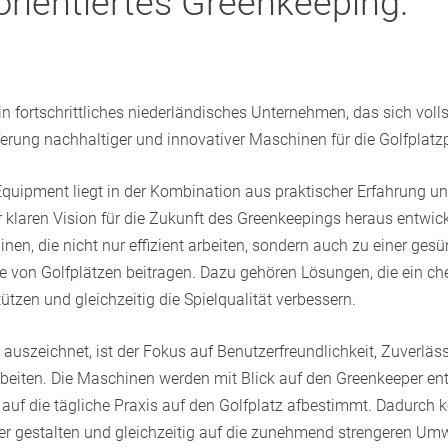
orientiertes Greenkeeping.
n fortschrittliches niederländisches Unternehmen, das sich volls
erung nachhaltiger und innovativer Maschinen für die Golfplatzp
quipment liegt in der Kombination aus praktischer Erfahrung un
r klaren Vision für die Zukunft des Greenkeepings heraus entwic
n, die nicht nur effizient arbeiten, sondern auch zu einer ges
e von Golfplätzen beitragen. Dazu gehören Lösungen, die ein ch
zen und gleichzeitig die Spielqualität verbessern.
szeichnet, ist der Fokus auf Benutzerfreundlichkeit, Zuverläss
iten. Die Maschinen werden mit Blick auf den Greenkeeper entw
l auf die tägliche Praxis auf den Golfplatz afbestimmt. Dadurch
enter gestalten und gleichzeitig auf die zunehmend strengeren U